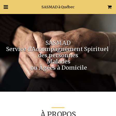
SASMAD à Québec
SASMAD
Service d'Accompagnement Spirituel 
des personnes
 Malades
 ou Âgées à Domicile
À PROPOS